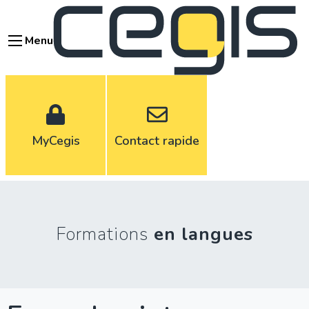
Aller
au
Menu
contenu
principal
MyCegis
Contact rapide
Formations
en langues