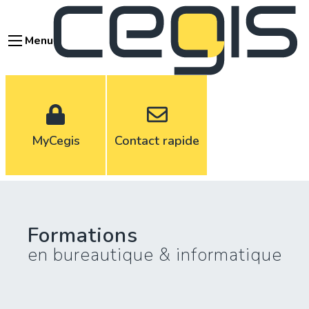
Aller
au
Menu
contenu
principal
MyCegis
Contact rapide
Formations
en bureautique & informatique