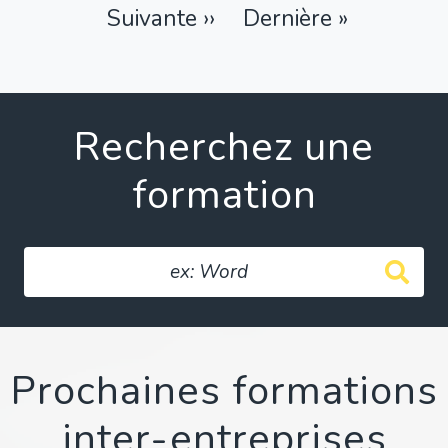
courante
Suivante ››
Dernière
Dernière »
s
page
Recherchez une
formation
Prochaines formations
inter-entreprises