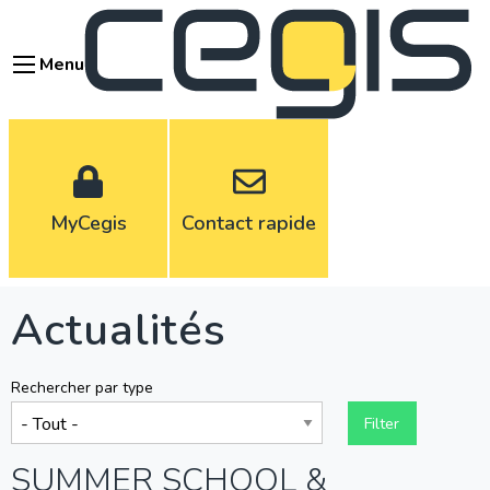
Aller
au
Menu
contenu
principal
MyCegis
Contact rapide
Actualités
Rechercher par type
SUMMER SCHOOL &