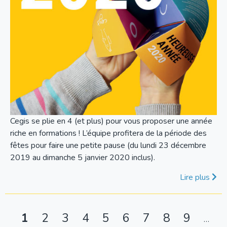
Cegis se plie en 4 (et plus) pour vous proposer une année
riche en formations ! L’équipe profitera de la période des
fêtes pour faire une petite pause (du lundi 23 décembre
2019 au dimanche 5 janvier 2020 inclus).
Lire plus
Pagination
Page
1
Page
2
Page
3
Page
4
Page
5
Page
6
Page
7
Page
8
Page
9
P
…