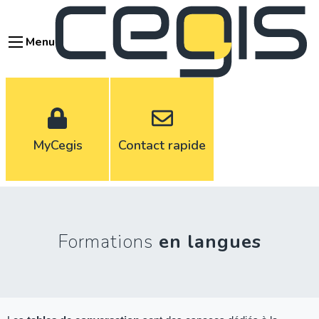
Aller
au
Menu
contenu
principal
MyCegis
Contact rapide
Formations
en langues