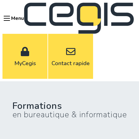
Aller
au
Menu
contenu
principal
MyCegis
Contact rapide
Formations
en bureautique & informatique