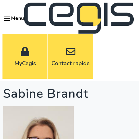
Aller
au
Menu
contenu
principal
MyCegis
Contact rapide
Sabine Brandt