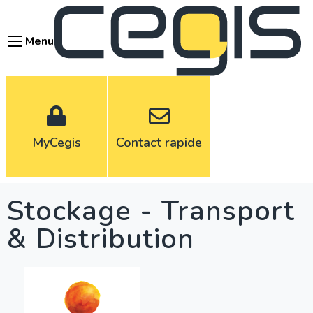
Aller
au
Menu
contenu
principal
MyCegis
Contact rapide
Stockage - Transport
& Distribution