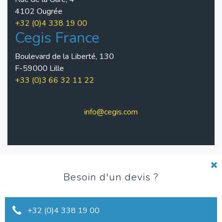
4102 Ougrée
+32 (0)4 338 19 00
Cegis France
Boulevard de la Liberté, 130
F-59000 Lille
+33 (0)3 66 32 11 22
info@cegis.com
Pied
Charte de qualité
Besoin d'un devis ?
de
Conditions d'utilisation
+32 (0)4 338 19 00
page
Vie privée