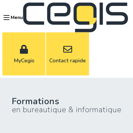
Aller
au
Menu
contenu
principal
MyCegis
Contact rapide
Formations
en bureautique & informatique