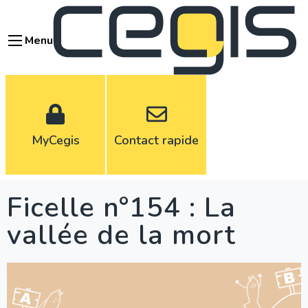
Aller
au
Menu
contenu
principal
MyCegis
Contact rapide
Ficelle n°154 : La
vallée de la mort