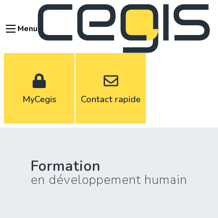
Aller
au
Menu
contenu
principal
MyCegis
Contact rapide
Formation
en développement humain