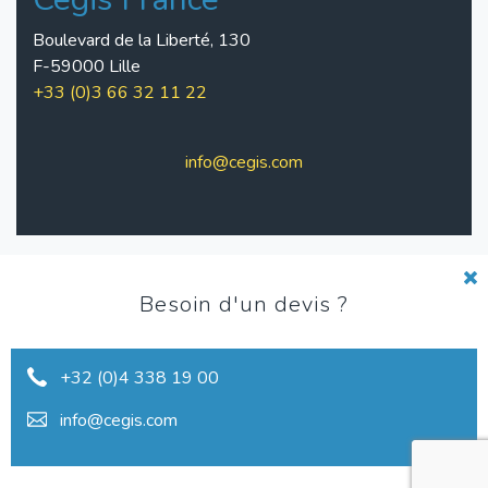
Boulevard de la Liberté, 130
F-59000 Lille
+33 (0)3 66 32 11 22
info@cegis.com
Pied
Charte de qualité
Besoin d'un devis ?
de
Conditions d'utilisation
+32 (0)4 338 19 00
page
Vie privée
info@cegis.com
Réclamations
Conditions générales