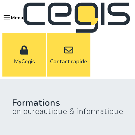
Aller
au
Menu
contenu
principal
MyCegis
Contact rapide
Formations
en bureautique & informatique